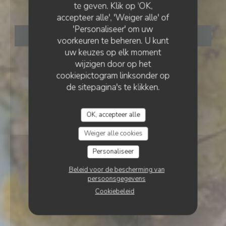
Le Café Serpente
te geven. Klik op 'OK,
accepteer alle', 'Weiger alle' of
'Personaliseer' om uw
RESERVEER EEN TAFEL
voorkeuren te beheren. U kunt
uw keuzes op elk moment
wijzigen door op het
cookiepictogram linksonder op
de sitepagina's te klikken.
OK, accepteer alle
Weiger alle cookies
Personaliseer
Beleid voor de bescherming van
persoonsgegevens
Cookiebeleid