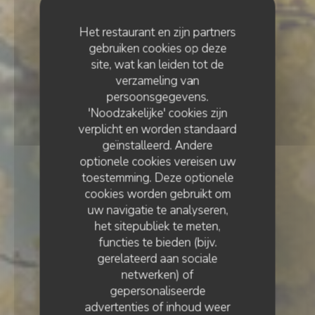
Het restaurant en zijn partners
gebruiken cookies op deze
site, wat kan leiden tot de
verzameling van
persoonsgegevens.
'Noodzakelijke' cookies zijn
verplicht en worden standaard
geïnstalleerd. Andere
optionele cookies vereisen uw
toestemming. Deze optionele
cookies worden gebruikt om
uw navigatie te analyseren,
het sitepubliek te meten,
functies te bieden (bijv.
gerelateerd aan sociale
netwerken) of
CAFÉ / BAR
•
CHARTRES
gepersonaliseerde
LE CAFÉ SERPENTE
advertenties of inhoud weer