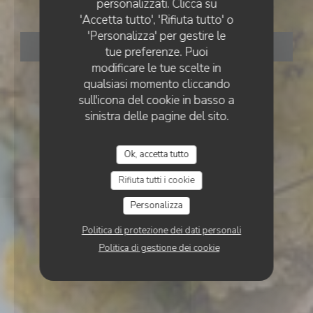
Le Café Serpente
personalizzati. Clicca su
'Accetta tutto', 'Rifiuta tutto' o
'Personalizza' per gestire le
PRENOTA
tue preferenze. Puoi
modificare le tue scelte in
qualsiasi momento cliccando
sull'icona del cookie in basso a
sinistra delle pagine del sito.
Ok, accetta tutto
Rifiuta tutti i cookie
Personalizza
Politica di protezione dei dati personali
Politica di gestione dei cookie