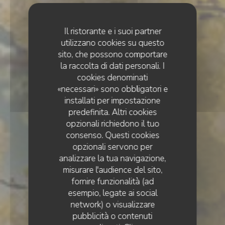
Il ristorante e i suoi partner
utilizzano cookies su questo
sito, che possono comportare
la raccolta di dati personali. I
cookies denominati
«necessari» sono obbligatori e
installati per impostazione
predefinita. Altri cookies
opzionali richiedono il tuo
consenso. Questi cookies
opzionali servono per
analizzare la tua navigazione,
misurare l'audience del sito,
fornire funzionalità (ad
esempio, legate ai social
CAFFÈ
•
CHARTRES
network) o visualizzare
LE CAFÉ SERPENTE
pubblicità o contenuti