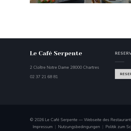
Le Café Serpente
RESER
((öffnet ein neues
2 Cloître Notre Dame 28000 Chartres
RESE
02 37 21 68 81
© 2026 Le Café Serpente — Webseite des Restaurants
Impressum
Nutzungsbedingungen
Politik zum 
((öffnet ein neues Fenster))
((öffnet ein neues Fenster))